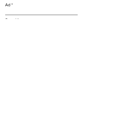
Ad
Soyad
Email
Mesaj
Gönder
İletişim
INSTAGRAM